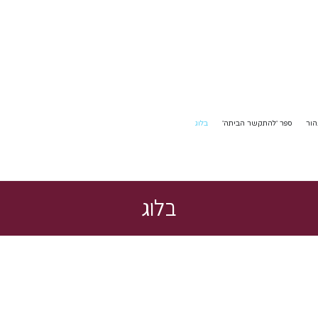
הור
ספר 'להתקשר הביתה'
בלוג
בלוג