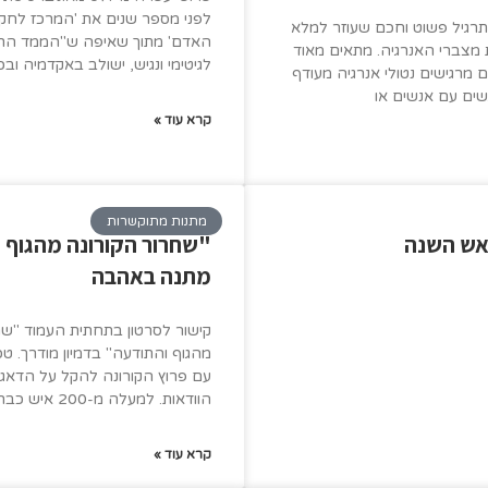
לפני מספר שנים את 'המרכז לחקר
תרגיל פשוט וחכם שעוזר למלא
האדם' מתוך שאיפה ש"הממד הרוח
ת מצברי האנרגיה. מתאים מאוד
לגיטימי ונגיש, ישולב באקדמיה ובכ
מרגישים נטולי אנרגיה מעודף
ים עם אנשים או
קרא עוד »
מתנות מתוקשרות
אש השנה
"שחרור הקורונה מהגוף 
מתנה באהבה
קישור לסרטון בתחתית העמוד "שח
מהגוף והתודעה" בדמיון מודרך. ט
עם פרוץ הקורונה להקל על הדאגה
הוודאות. למעלה מ-200 איש כבר השתתפו
קרא עוד »