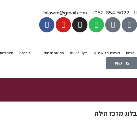
hilawm@gmail.com
052-854-5022
אודות
קורסים וסדנאות
תקשור אישי
תקשור חי חודשי
פודקסט
מסע לדמנ
צרו קשר
בלוג מרכז הילה