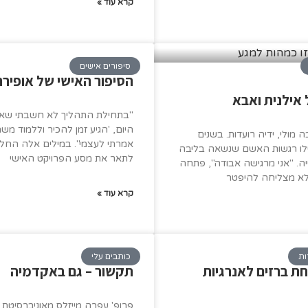
קרא עוד »
סיפורים אישים
הסיפור האישי של אופירה
 אילנית ואבא
"בתחילת התהליך לא חשבתי שאג
היום, 'הגיע זמן להכיר וללמוד משה
 מולי, ידיה רועדות. בשנים
אמרתי לעצמי". במילים אלה החל
לו רגשות האשם שנשאה בליבה
לתאר את מסע הפרויקט האישי
ה. "אני מרגישה אבודה", פתחה
א מצליחה להיפטר
קרא עוד »
ות
כותבים עלי
ת ברזים לאנרגיות
תקשור – גם באקדמיה
פרופ' עפרה מייזלס מאוניברסיטת