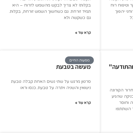
 וטיפוח רוח
בקלות! לא צריך לבקש מהשמש לזרוח – היא
ני יהפוך
תמיד זורחת. גם כשחשוך השמש זורחת, בקלות.
ל
גם כשקשה ולא
קרא עוד »
מסעות החיים
והתודעה"
מעשה בטבעת
סרטון מרגש על שתי נשים האחת קבלה טבעת
נישואין והשניה ויתרה על טבעת..כנסו וראו
רור הקורונה
כניקה שהגיע
 וחוסר
קרא עוד »