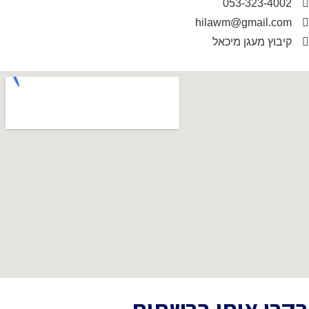
053-323
hilawm@gmai
מעגן מיכאל