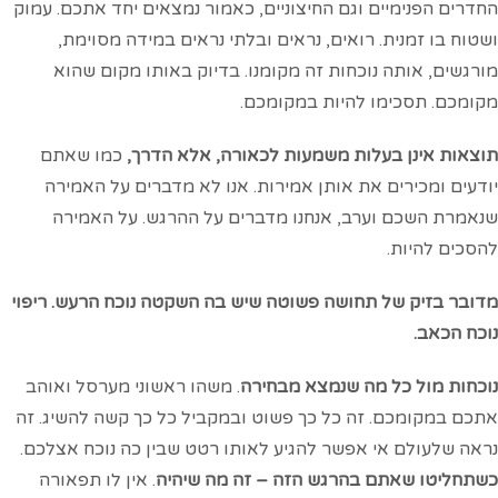
נימיים וגם החיצוניים, כאמור נמצאים יחד אתכם. עמוק
זמנית. רואים, נראים ובלתי נראים במידה מסוימת,
אותה נוכחות זה מקומנו. בדיוק באותו מקום שהוא
תסכימו להיות במקומכם.
נן בעלות משמעות לכאורה, אלא הדרך,
כמו שאתם
כירים את אותן אמירות. אנו לא מדברים על האמירה
שכם וערב, אנחנו מדברים על ההרגש. על האמירה
יות.
ק של תחושה פשוטה שיש בה השקטה נוכח הרעש. ריפוי
.
ול כל מה שנמצא מבחירה
. משהו ראשוני מערסל ואוהב
מכם. זה כל כך פשוט ובמקביל כל כך קשה להשיג. זה
לם אי אפשר להגיע לאותו רטט שבין כה נוכח אצלכם.
 שאתם בהרגש הזה – זה מה שיהיה
. אין לו תפאורה