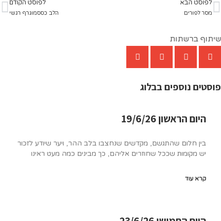
בא
לפוסט הקודם
ם
הלב כססמוגרף רגשי
שתות
וספים בבלוג
אשון 19/6/26
לום שהתגשם, מקדשים שנחצבו בלב ההר, ויער שיודע לזכור
מות שככל שחוזרים אליהם, כך מבינים כמה מעט ראינו
ד
מישי 23/6/26