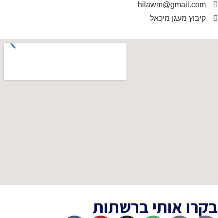
hilawm@gma
עגן מיכאל
אותי ברשתות