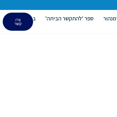
מנהור
ספר 'להתקשר הביתה'
בלוג
צרו
קשר